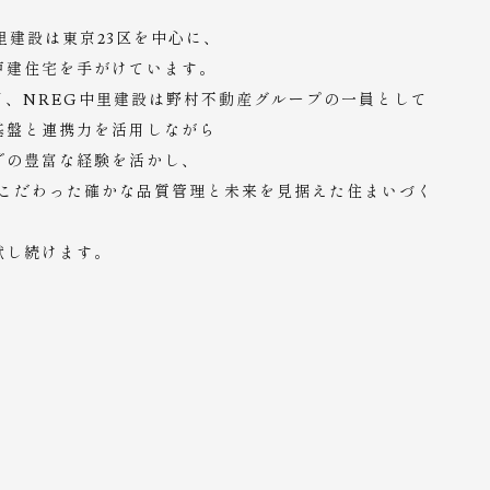
里建設は東京23区を中心に、
戸建住宅を手がけています。
4月、NREG中里建設は
野村不動産グループの一員として
基盤と連携力を活用しながら
での豊富な経験を活かし、
にこだわった確かな品質管理と
未来を見据えた住まいづく
献し続けます。