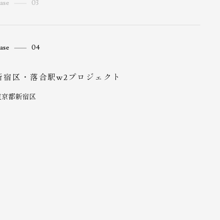
ase
03
東京都世田谷区
文京千石1丁目プロジェクト
ase
04
東京都文京区
新宿区・落合駅w2プロジェクト
東京都新宿区