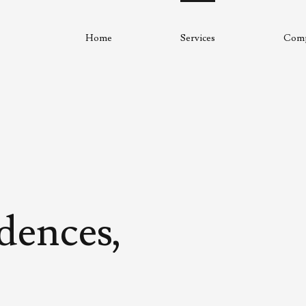
Home
Services
Com
dences,