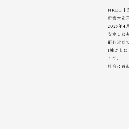
NREG中
新築木造
2025年
安定した
都心近郊
1棟ごと
りで、
社会に貢