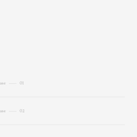
ase
01
渋谷区笹塚駅w5プロジェクト
ase
02
東京都渋谷区
新代田・下北沢駅プロジェクト